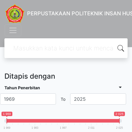
PERPUSTAKAAN POLITEKNIK INSAN H
Ditapis dengan
Tahun Penerbitan
To
1 969
2 025
1 969
1 983
1 997
2 011
2 025