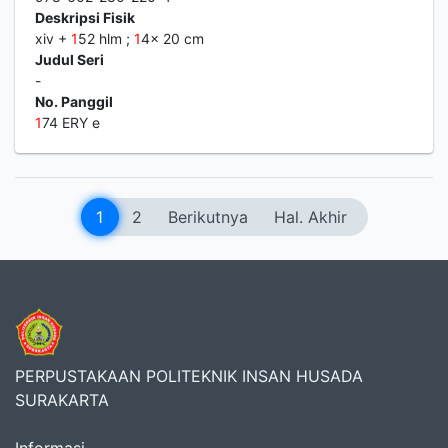
Deskripsi Fisik
xiv +
1
52 hlm ;
1
4x 20 cm
Judul Seri
-
No. Panggil
1
74 ERY e
1
2
Berikutnya
Hal. Akhir
PERPUSTAKAAN POLITEKNIK INSAN HUSADA
SURAKARTA