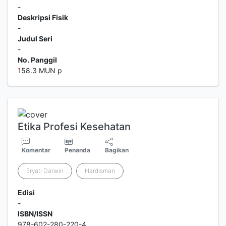
-
Deskripsi Fisik
-
Judul Seri
-
No. Panggil
1
58.3 MUN p
Etika Profesi Kesehatan
Komentar
Penanda
Bagikan
Eryati Darwin
Hardisman
Edisi
-
ISBN/ISSN
978-602-280-220-4