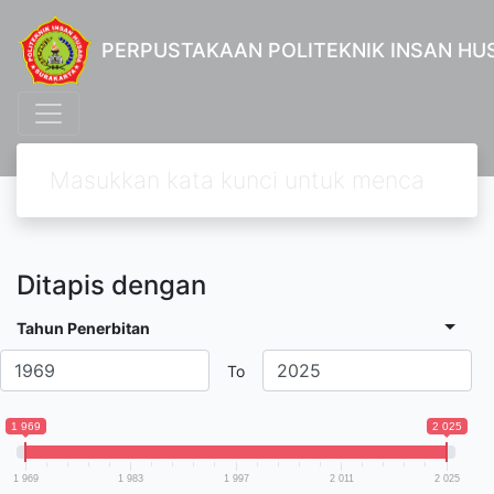
PERPUSTAKAAN POLITEKNIK INSAN H
Ditapis dengan
Tahun Penerbitan
To
1 969
2 025
1 969
1 983
1 997
2 011
2 025