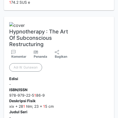
1
74.2 SUS e
Hypnotherapy : The Art
Of Subconscious
Restructuring
Komentar
Penanda
Bagikan
Adi W. Gunawan
Edisi
-
ISBN/ISSN
978-979-22-5
1
86-9
Deskripsi Fisik
xix + 28
1
hlm; 23 x
1
5 cm
Judul Seri
-