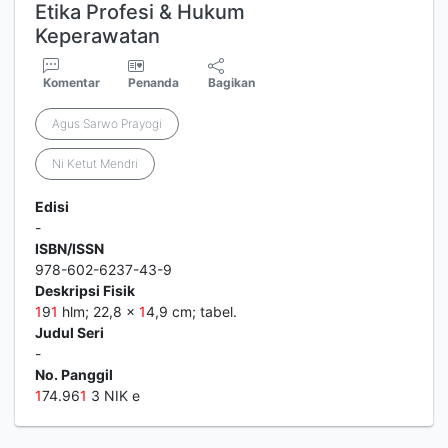
Etika Profesi & Hukum
Keperawatan
Komentar
Penanda
Bagikan
Agus Sarwo Prayogi
Ni Ketut Mendri
Edisi
-
ISBN/ISSN
978-602-6237-43-9
Deskripsi Fisik
1
9
1
hlm; 22,8 x
1
4,9 cm; tabel.
Judul Seri
-
No. Panggil
1
74.96
1
3 NIK e