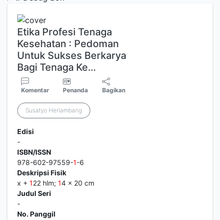
Etika Profesi Tenaga
Kesehatan : Pedoman
Untuk Sukses Berkarya
Bagi Tenaga Ke…
Komentar
Penanda
Bagikan
Susatyo Herlambang
Edisi
-
ISBN/ISSN
978-602-97559-
1
-6
Deskripsi Fisik
x +
1
22 hlm;
1
4 x 20 cm
Judul Seri
-
No. Panggil