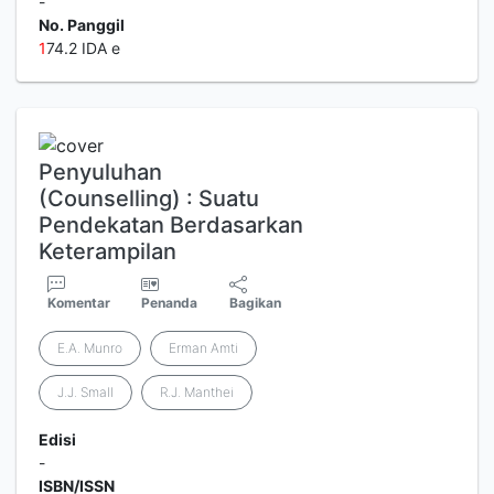
-
No. Panggil
1
74.2 IDA e
Penyuluhan
(Counselling) : Suatu
Pendekatan Berdasarkan
Keterampilan
Komentar
Penanda
Bagikan
E.A. Munro
Erman Amti
J.J. Small
R.J. Manthei
Edisi
-
ISBN/ISSN