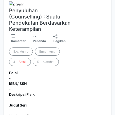
Penyuluhan
(Counselling) : Suatu
Pendekatan Berdasarkan
Keterampilan
Komentar
Penanda
Bagikan
E.A. Munro
Erman Amti
J.J.
Small
R.J. Manthei
Edisi
-
ISBN/ISSN
-
Deskripsi Fisik
-
Judul Seri
-