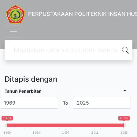
PERPUSTAKAAN POLITEKNIK INSAN H
Ditapis dengan
Tahun Penerbitan
To
1 969
2 025
1 969
1 983
1 997
2 011
2 025