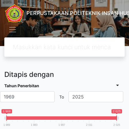
PERPUSTAKAAN POLITEKNIK INSAN H
Ditapis dengan
Tahun Penerbitan
To
1 969
2 025
1 969
1 983
1 997
2 011
2 025