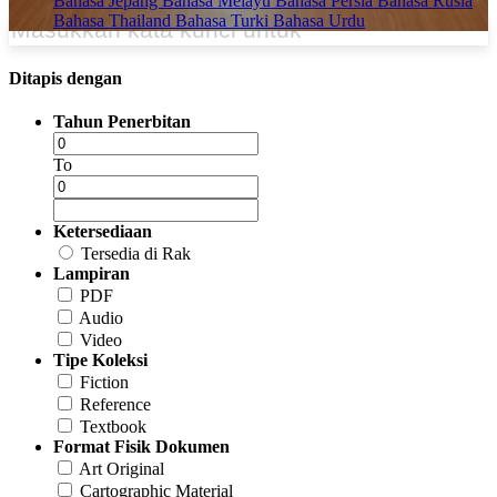
Bahasa Jepang
Bahasa Melayu
Bahasa Persia
Bahasa Rusia
Bahasa Thailand
Bahasa Turki
Bahasa Urdu
Ditapis dengan
Tahun Penerbitan
To
Ketersediaan
Tersedia di Rak
Lampiran
PDF
Audio
Video
Tipe Koleksi
Fiction
Reference
Textbook
Format Fisik Dokumen
Art Original
Cartographic Material