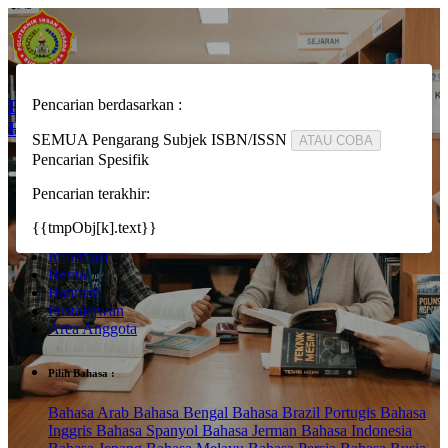
PERPUSTAKAAN POLITEKNIK INSAN
Pencarian berdasarkan :
HUSADA SURAKARTA
SEMUA
Pengarang
Subjek
ISBN/ISSN
ATAU COBA
Pencarian Spesifik
Pencarian terakhir:
Beranda
Masuk
{{tmpObj[k].text}}
VC
Informasi
Berita
Bantuan
Pustakawan
Area Anggota
Pilih Bahasa :
Bahasa Arab
Bahasa Bengal
Bahasa Brazil Portugis
Bahasa
Inggris
Bahasa Spanyol
Bahasa Jerman
Bahasa Indonesia