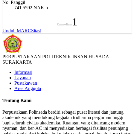
No. Panggil
741.5592 NAK b
1
Ketersediaan
Unduh MARC
Sitasi
PERPUSTAKAAN POLITEKNIK INSAN HUSADA
SURAKARTA
Informasi
Layanan
Pustakawan
Area Anggota
Tentang Kami
Perpustakaan Polinsada berdiri sebagai pusat literasi dan jantung
akademik yang mendukung kegiatan tridharma perguruan tinggi
bagi seluruh civitas akademika. Ruangan yang dirancang modern,
nyaman, dan ber-AC ini menyediakan berbagai fasilitas penunjang
belajar, mulai dari koleksi buku teks cetak, jurnal ilmiah, karya tugas